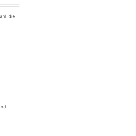
hl, die
und