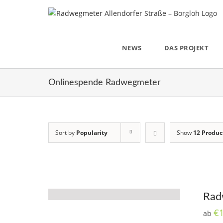
Skip
to
content
NEWS
DAS PROJEKT
Onlinespende Radwegmeter
Sort by
Popularity
Show
12 Produc
Rad
€
ab