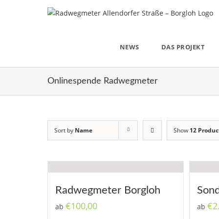
Skip
to
content
NEWS
DAS PROJEKT
Onlinespende Radwegmeter
Sort by
Name
Show
12 Produc
Radwegmeter Borgloh
Son
€
100,00
€
2
ab
ab