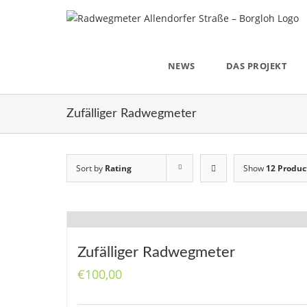
Skip
to
content
NEWS
DAS PROJEKT
Zufälliger Radwegmeter
Sort by
Rating
Show
12 Produc
Zufälliger Radwegmeter
€
100,00