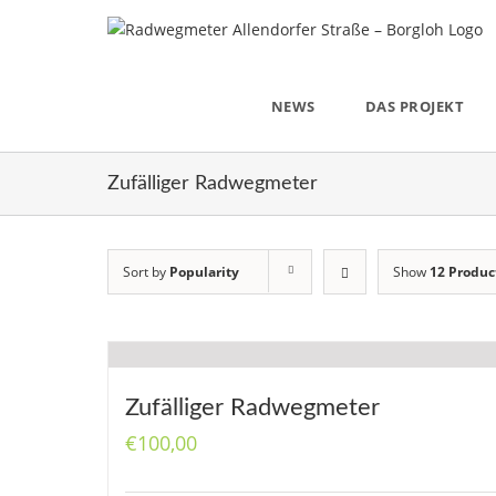
Skip
to
content
NEWS
DAS PROJEKT
Zufälliger Radwegmeter
Sort by
Popularity
Show
12 Produc
Zufälliger Radwegmeter
€
100,00